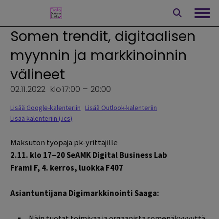
Siirry
sisältöön
Avaa
Somen trendit, digitaalisen
myynnin ja markkinoinnin
välineet
02.11.2022
klo
17:00 – 20:00
Lisää Google-kalenteriin
Lisää Outlook-kalenteriin
Lisää kalenteriin (.ics)
Maksuton työpaja pk-yrittäjille
2.11. klo 17–20 SeAMK Digital Business Lab
Frami F, 4. kerros, luokka F407
Asiantuntijana Digimarkkinointi Saaga:
Näin tuotat toimivaa ja orgaanista somenäkyvyyttä