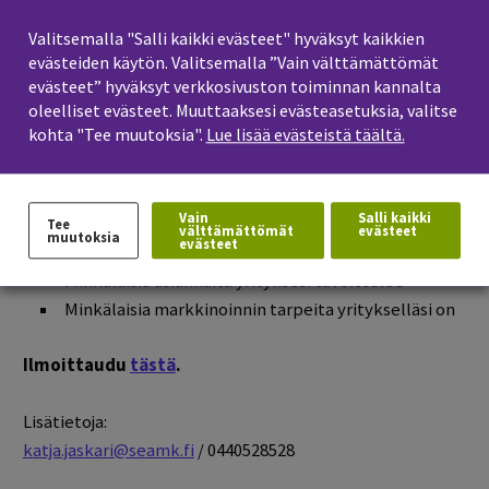
Sosiaalisen median budjetti ja kanavavalinnat:
Valitsemalla "Salli kaikki evästeet" hyväksyt kaikkien
Facebook, Instagram, Youtube, LinkedIn, WhatsApp ja
evästeiden käytön. Valitsemalla ”Vain välttämättömät
TikTok
evästeet” hyväksyt verkkosivuston toiminnan kannalta
Tarinat ja lyhytvideot
oleelliset evästeet. Muuttaaksesi evästeasetuksia, valitse
kohta "Tee muutoksia".
Lue lisää evästeistä täältä.
Mainoskampanjat
Sisällöntuotanto – sujuvaa tekstiä päivityksiin
Sosiaalisen median analytiikka ja mittaaminen
Vain
Salli kaikki
Mitä somekanavaa yrityksesi käyttää
Tee
välttämättömät
evästeet
muutoksia
evästeet
markkinointiin
Minkälaisia asiakkaita yrityksesi tavoittelee
Minkälaisia markkinoinnin tarpeita yritykselläsi on
Ilmoittaudu
tästä
.
Lisätietoja:
katja.jaskari@seamk.fi
/ 0440528528