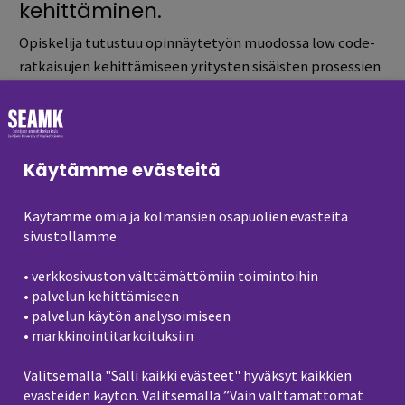
kehittäminen.
Opiskelija tutustuu opinnäytetyön muodossa low code-
ratkaisujen kehittämiseen yritysten sisäisten prosessien
tehostamiseksi.
Digitaalinen
Käytämme evästeitä
markkinointisuunnitelma
Opiskelijoiden kurssityönä luodaan digitaalinen
Käytämme omia ja kolmansien osapuolien evästeitä
sivustollamme
markkinointisuunnitelma some- ja verkkonäkyvyyden
kehittämiseen.
• verkkosivuston välttämättömiin toimintoihin
• palvelun kehittämiseen
• palvelun käytön analysoimiseen
Demoympäristön esittely
• markkinointitarkoituksiin
Demoympäristön esittelyä testataan hankkeen sisäisesti
Valitsemalla "Salli kaikki evästeet" hyväksyt kaikkien
yritysten kanssa, jotta konsepti voidaan liittää
evästeiden käytön. Valitsemalla ”Vain välttämättömät