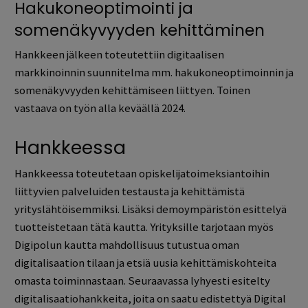
Hakukoneoptimointi ja
somenäkyvyyden kehittäminen
Hankkeen jälkeen toteutettiin digitaalisen
markkinoinnin suunnitelma mm. hakukoneoptimoinnin ja
somenäkyvyyden kehittämiseen liittyen. Toinen
vastaava on työn alla keväällä 2024.
Hankkeessa
Hankkeessa toteutetaan opiskelijatoimeksiantoihin
liittyvien palveluiden testausta ja kehittämistä
yrityslähtöisemmiksi. Lisäksi demoympäristön esittelyä
tuotteistetaan tätä kautta. Yrityksille tarjotaan myös
Digipolun kautta mahdollisuus tutustua oman
digitalisaation tilaan ja etsiä uusia kehittämiskohteita
omasta toiminnastaan. Seuraavassa lyhyesti esitelty
digitalisaatiohankkeita, joita on saatu edistettyä Digital