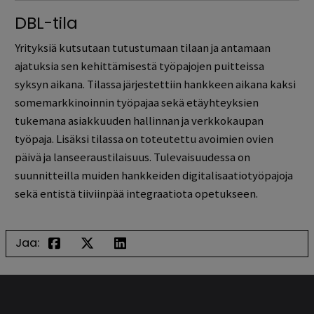
DBL-tila
Yrityksiä kutsutaan tutustumaan tilaan ja antamaan
ajatuksia sen kehittämisestä työpajojen puitteissa
syksyn aikana. Tilassa järjestettiin hankkeen aikana kaksi
somemarkkinoinnin työpajaa sekä etäyhteyksien
tukemana asiakkuuden hallinnan ja verkkokaupan
työpaja. Lisäksi tilassa on toteutettu avoimien ovien
päivä ja lanseeraustilaisuus. Tulevaisuudessa on
suunnitteilla muiden hankkeiden digitalisaatiotyöpajoja
sekä entistä tiiviinpää integraatiota opetukseen.
Jaa: