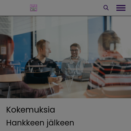
Siirry
sisältöön
Avaa
Kokemuksia
Hankkeen jälkeen