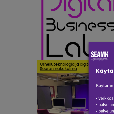
Urheiluteknologia ja digitalisaatio -
Seuran näkökulma
Käytä
Käytämme
• verkkos
• palvelu
• palvelu