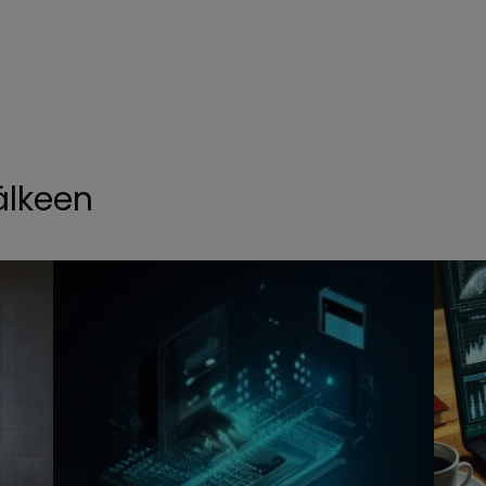
älkeen