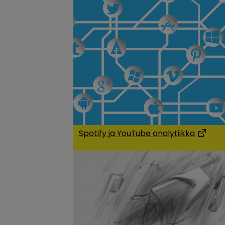
Spotify ja YouTube analytiikka
(Opens