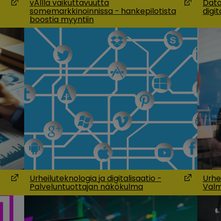
vAIlla vaikuttavuutta
Data
somemarkkinoinnissa - hankepilotista
digit
(Opens in a new window)
(Opens in
boostia myyntiin
Urheiluteknologia ja digitalisaatio -
Urhei
Palveluntuottajan näkökulma
Valm
(Opens in a new window)
(Opens in