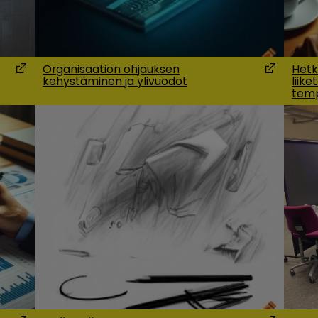
Organisaation ohjauksen
Hetk
kehystäminen ja ylivuodot
liik
(Opens in a new window)
(Opens in
temp