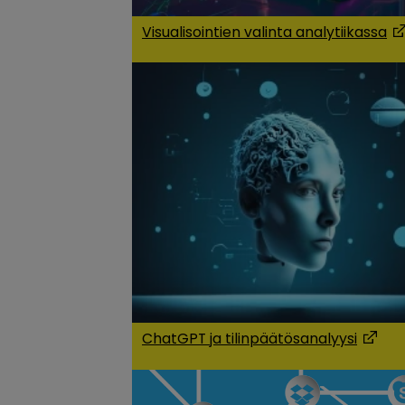
Visualisointien valinta analytiikassa
(O
ChatGPT ja tilinpäätösanalyysi
(Opens