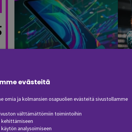
Havaintoja E-Gaming Symposiumista –
E-Ga
eSports opetuksessa
(Opens in a new window)
(Opens in
mme evästeitä
 omia ja kolmansien osapuolien evästeitä sivustollamme
ivuston välttämättömiin toimintoihin
n kehittämiseen
n käytön analysoimiseen