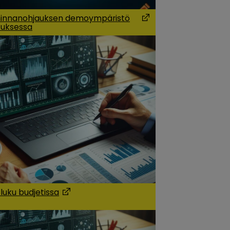
innanohjauksen demoympäristö
uksessa
 a new window)
(Opens in a new wind
 luku budjetissa
 a new window)
(Opens in a new window)