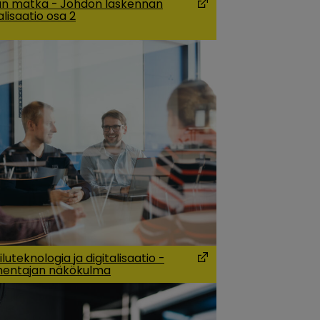
n matka - Johdon laskennan
alisaatio osa 2
 a new window)
(Opens in a new wind
luteknologia ja digitalisaatio -
entajan näkökulma
 a new window)
(Opens in a new wind