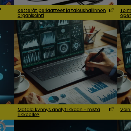
Ketterät periaatteet ja taloushallinnon
Toim
organisointi
opet
pens in a new window)
(Opens in
Matala kynnys analytiikkaan - mistä
Vain
liikkeelle?
 in a new window)
(Opens in