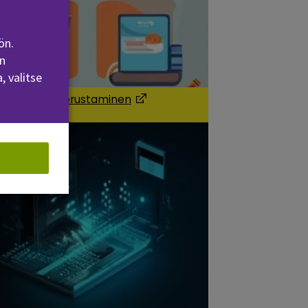
ön.
n
, valitse
kokaupan perustaminen
 a new window)
(Opens in a new window)