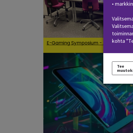
• markkin
Valitsema
Valitsema
toiminnan
kohta "T
E-Gaming Symposium - Ajosimulaati
Tee
muutok