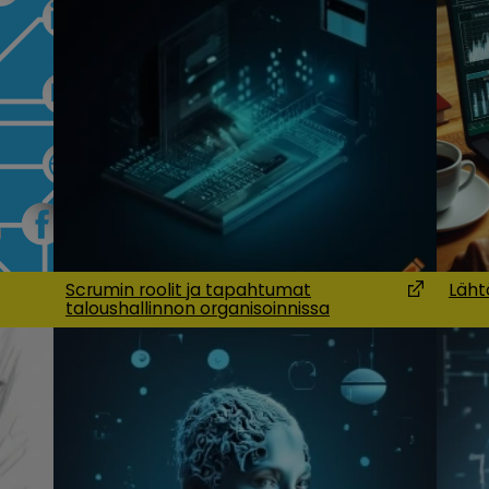
Scrumin roolit ja tapahtumat
Läht
taloushallinnon organisoinnissa
 in a new window)
(Opens in