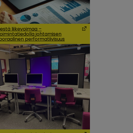
estä liikevoimaa –
etoimintatiedolla johtamisen
 a new window)
(Opens in a new wind
oraalinen performatiivisuus