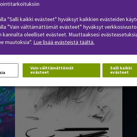
ointitarkoituksiin
lla "Salli kaikki evästeet" hyväksyt kaikkien evästeiden käyt
lla ”Vain välttämättömät evästeet” hyväksyt verkkosivusto
 kannalta oleelliset evästeet. Muuttaaksesi evästeasetuksia
ee muutoksia".
Lue lisää evästeistä täältä.
ot
ChatGPT:n hyödyntäminen
Verk
kurssisuunnittelussa
(Opens in a new window)
(Opens in
Vain välttämättömät
Salli kaikki
evästeet
evästeet
sia