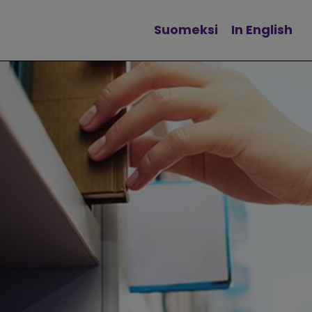
Suomeksi
In English
Vaihda kieltä