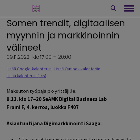
Siirry
sisältöön
Avaa
Somen trendit, digitaalisen
myynnin ja markkinoinnin
välineet
09.11.2022
klo
17:00 – 20:00
Lisää Google-kalenteriin
Lisää Outlook-kalenteriin
Lisää kalenteriin (.ics)
Maksuton työpaja pk-yrittäjille.
9.11. klo 17–20 SeAMK Digital Business Lab
Frami F, 4. kerros, luokka F407
Asiantuntijana Digimarkkinointi Saaga:
Näin tuotat toimivaa ja orgaanista somenäkyvyyttä