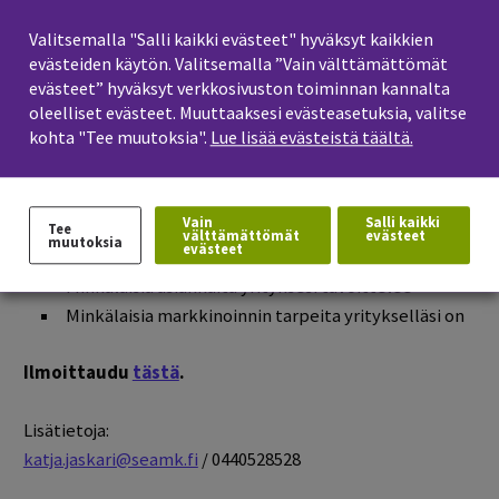
Sosiaalisen median budjetti ja kanavavalinnat:
Valitsemalla "Salli kaikki evästeet" hyväksyt kaikkien
Facebook, Instagram, Youtube, LinkedIn, WhatsApp ja
evästeiden käytön. Valitsemalla ”Vain välttämättömät
TikTok
evästeet” hyväksyt verkkosivuston toiminnan kannalta
Tarinat ja lyhytvideot
oleelliset evästeet. Muuttaaksesi evästeasetuksia, valitse
kohta "Tee muutoksia".
Lue lisää evästeistä täältä.
Mainoskampanjat
Sisällöntuotanto – sujuvaa tekstiä päivityksiin
Sosiaalisen median analytiikka ja mittaaminen
Vain
Salli kaikki
Mitä somekanavaa yrityksesi käyttää
Tee
välttämättömät
evästeet
muutoksia
evästeet
markkinointiin
Minkälaisia asiakkaita yrityksesi tavoittelee
Minkälaisia markkinoinnin tarpeita yritykselläsi on
Ilmoittaudu
tästä
.
Lisätietoja:
katja.jaskari@seamk.fi
/ 0440528528