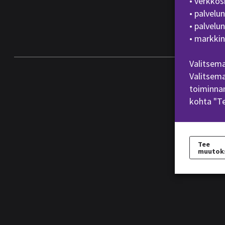
• verkkos
• palvelu
• palvelu
• markkin
Valitsema
Valitsema
toiminnan
kohta "T
Tee
muutok