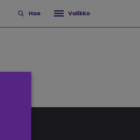
Hae
Valikko
Avaa valikko