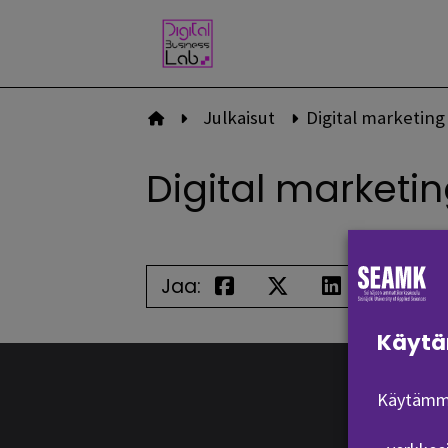
Siirry
sisältöön
Julkaisut
Digital marketing
Etusivulle
Digital marketi
Jaa:
Käytä
Käytämme