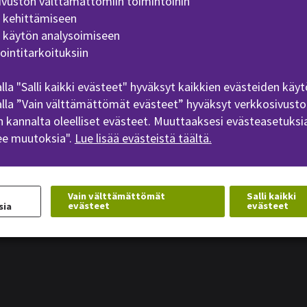
ivuston välttämättömiin toimintoihin
n kehittämiseen
n käytön analysoimiseen
Palaute
Tietosuoja
Evästeet
Saavutettavuusseloste
ointitarkoituksiin
lla "Salli kaikki evästeet" hyväksyt kaikkien evästeiden käyt
lla ”Vain välttämättömät evästeet” hyväksyt verkkosivusto
 kannalta oleelliset evästeet. Muuttaaksesi evästeasetuksia
ee muutoksia".
Lue lisää evästeistä täältä.
Vain välttämättömät
Salli kaikki
evästeet
evästeet
sia