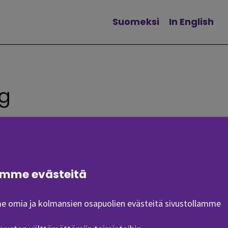
Suomeksi
In English
Vaihda kieltä
ng
mme evästeitä
 omia ja kolmansien osapuolien evästeitä sivustollamme