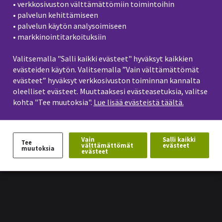
• verkkosivuston välttämättömiin toimintoihin
• palvelun kehittämiseen
• palvelun käytön analysoimiseen
Yhteystiedot
• markkinointitarkoituksiin
Seinäjoen ammattikorkeakoulu SEAMK
Valitsemalla "Salli kaikki evästeet" hyväksyt kaikkien
evästeiden käytön. Valitsemalla ”Vain välttämättömät
Otsikko:
Asiantuntija-lehtori
evästeet” hyväksyt verkkosivuston toiminnan kannalta
puhelin:
+358414321521
oleelliset evästeet. Muuttaaksesi evästeasetuksia, valitse
sähköposti:
kimmo.kulmala@seamk.fi
kohta "Tee muutoksia".
Lue lisää evästeistä täältä.
Vain
Salli kaikki
Tee
välttämättömät
evästeet
muutoksia
evästeet