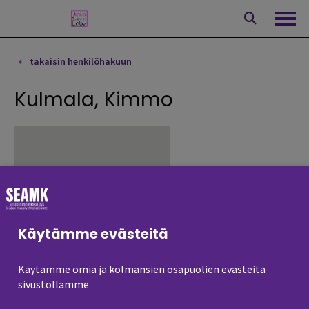
Siirry
sisältöön
Avaa
takaisin henkilöhakuun
Kulmala, Kimmo
Käytämme evästeitä
Käytämme omia ja kolmansien osapuolien evästeitä
sivustollamme